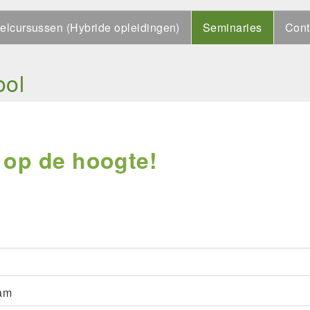
elcursussen (Hybride opleidingen)
Seminaries
Cont
ool
t op de hoogte!
am