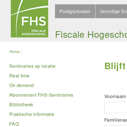
Skip
Search
to
Postgraduaten
Grondige Sn
main
navigation
Fiscale Hogesch
Kruimelpad
Home
Blijf
Main
Seminaries op locatie
navigation
Real time
On demand
Naam
Abonnement FHS-Seminaries
Voornaam
Bibliotheek
Praktische informatie
Familiena
FAQ