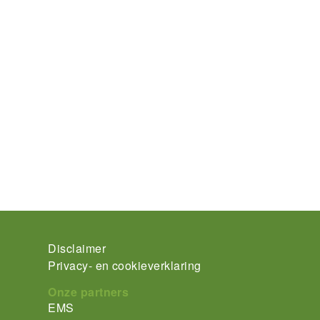
Footer-
Disclaimer
Privacy- en cookieverklaring
menu
Onze partners
EMS