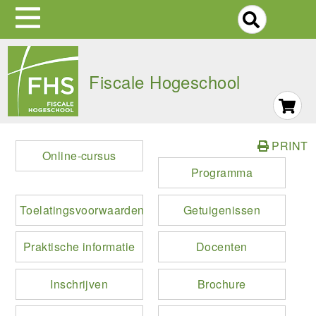
S
Skip
to
Fiscale Hogeschool
main
navigation
PRINT
Online-cursus
Programma
Toelatingsvoorwaarden
Getuigenissen
Praktische informatie
Docenten
Inschrijven
Brochure