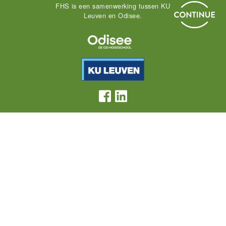
FHS is een samenwerking tussen KU
Leuven en Odisee.