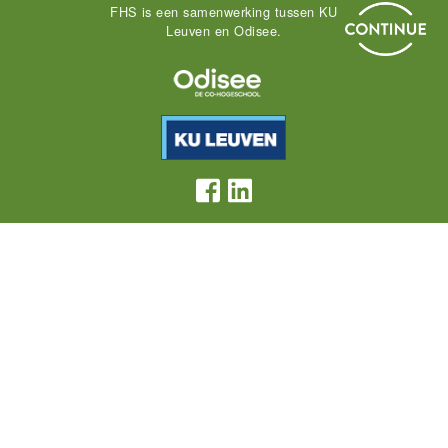
FHS is een samenwerking tussen KU
Leuven en Odisee.