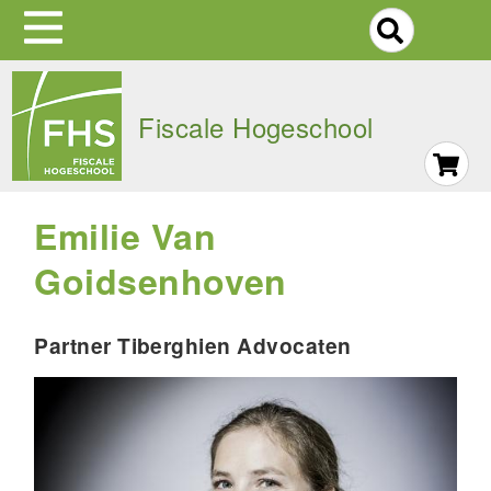
S
Skip
to
Fiscale Hogeschool
main
navigation
Emilie Van
Goidsenhoven
Partner Tiberghien Advocaten