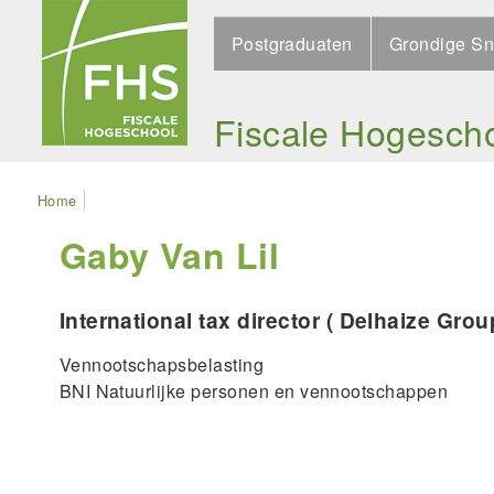
Skip
Search
to
Postgraduaten
Grondige Sn
main
navigation
Fiscale Hogesch
Kruimelpad
Home
Gaby Van Lil
International tax director ( Delhaize Grou
Vennootschapsbelasting
BNI Natuurlijke personen en vennootschappen