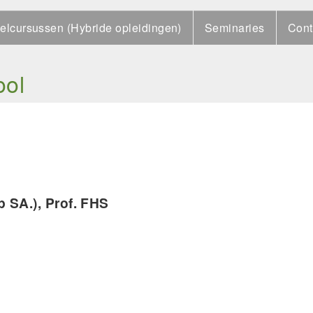
elcursussen (Hybride opleidingen)
Seminaries
Cont
ool
p SA.), Prof. FHS