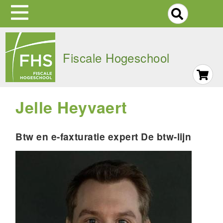
S
Skip
to
Fiscale Hogeschool
main
navigation
Jelle Heyvaert
Btw en e-faxturatie expert De btw-lijn