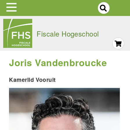
S
Skip
to
Fiscale Hogeschool
main
navigation
Joris Vandenbroucke
Kamerlid Vooruit