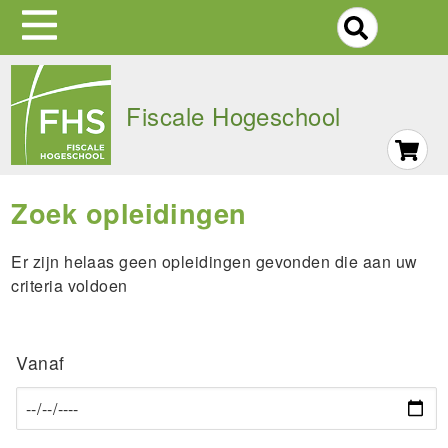
S
Skip
to
Fiscale Hogeschool
main
navigation
Zoek opleidingen
Er zijn helaas geen opleidingen gevonden die aan uw
criteria voldoen
Vanaf