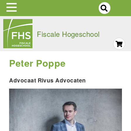
S
Skip
to
Fiscale Hogeschool
main
navigation
Peter Poppe
Advocaat Rivus Advocaten