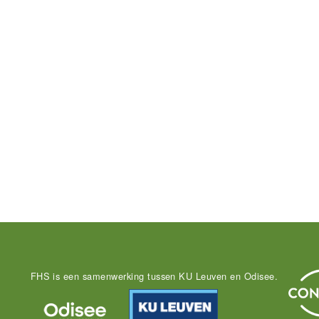
FHS is een samenwerking tussen KU Leuven en Odisee.