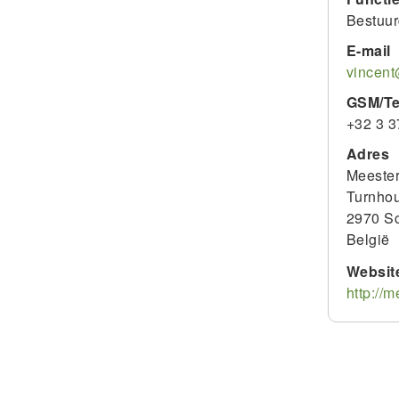
Bestuur
E-mail
vincen
GSM/Te
+32 3 3
Adres
Meester
Turnho
2970
Sc
België
Websit
http://