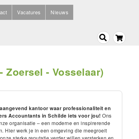
act
Vacatures
Nieuws
 Zoersel - Vosselaar)
oonaangevend kantoor waar professionaliteit en
ers Accountants in Schilde iets voor jou!
Ons
onze organisatie – een moderne en inspirerende
n. Hier werk je in een omgeving die meegroeit
nze sterke reputatie verder willen versterken en