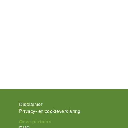
Footer-
Disclaimer
Privacy- en cookieverklaring
menu
Onze partners
EMS