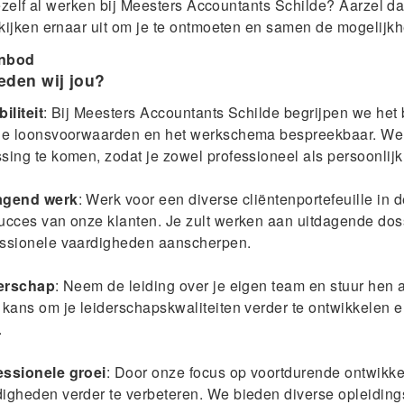
jezelf al werken bij Meesters Accountants Schilde? Aarzel dan
kijken ernaar uit om je te ontmoeten en samen de mogelijk
nbod
eden wij jou?
biliteit
: Bij Meesters Accountants Schilde begrijpen we he
 de loonsvoorwaarden en het werkschema bespreekbaar. We 
sing te komen, zodat je zowel professioneel als persoonlijk
agend werk
: Werk voor een diverse cliëntenportefeuille in 
ucces van onze klanten. Je zult werken aan uitdagende dossi
essionele vaardigheden aanscherpen.
erschap
: Neem de leiding over je eigen team en stuur hen
 kans om je leiderschapskwaliteiten verder te ontwikkelen e
.
essionele groei
: Door onze focus op voortdurende ontwikkel
igheden verder te verbeteren. We bieden diverse opleidings