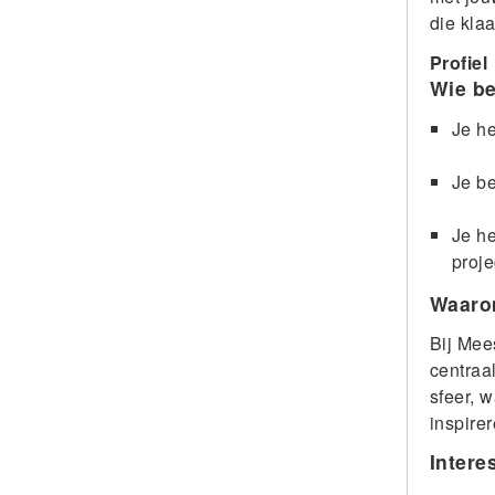
die kla
Profiel
Wie be
Je he
Je be
Je he
proje
Waaro
Bij Mee
centraa
sfeer, 
inspire
Intere