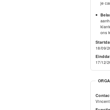
je ca
Bela
aanho
klant
ons k
Startd
18/09/
Eindda
17/12/
ORGA
Contac
Vincent
Functi