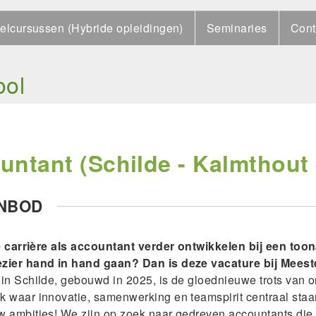
elcursussen (Hybride opleidingen)
Seminaries
Cont
ool
ntant (Schilde - Kalmthout -
NBOD
 je carrière als accountant verder ontwikkelen bij een t
zier hand in hand gaan? Dan is deze vacature bij Meest
 in Schilde, gebouwd in 2025, is de gloednieuwe trots van 
k waar innovatie, samenwerking en teamspirit centraal staa
w ambities! We zijn op zoek naar gedreven accountants die o