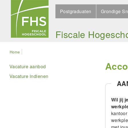
Skip
Search
to
Postgraduaten
Grondige Sn
main
navigation
Fiscale Hogesch
Kruimelpad
Home
Accou
Main
Vacature aanbod
navigation
Vacature indienen
AA
(vacatures)
Wil jij
werkple
kantoor
werkple
met jou