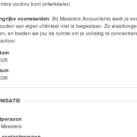
rrière continu kunt ontwikkelen.
ngrijke voorwaarden
: Bij Meesters Accountants werk je exc
uden van eigen cliënteel niet is toegestaan. Zo waarborge
en, en bieden we jou de ruimte om je volledig te concentrer
antoor.
atum
2025
tum
2026
NISATIE
tpersoon
 Meesters
e contactpersoon