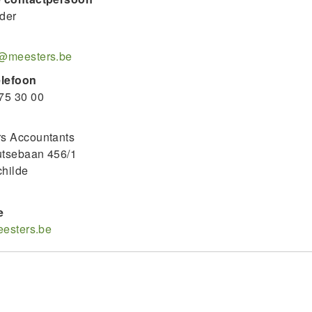
der
t@meesters.be
lefoon
75 30 00
s Accountants
utsebaan 456/1
hilde
e
meesters.be