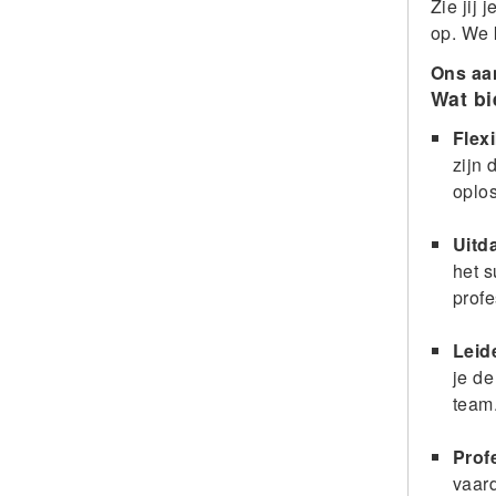
Zie jij 
op. We 
Ons aa
Wat bi
Flexi
zijn
oplos
Uitd
het s
prof
Leid
je de
team
Prof
vaard