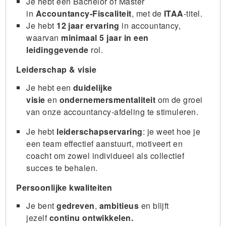
Je hebt een Bachelor of Master
in
Accountancy-Fiscaliteit
, met de
ITAA
-titel.
Je hebt
12 jaar ervaring
in accountancy,
waarvan
minimaal 5 jaar in een
leidinggevende
rol.
Leiderschap & visie
Je hebt een
duidelijke
visie
en
ondernemersmentaliteit
om de groei
van onze accountancy-afdeling te stimuleren.
Je hebt
leiderschapservaring
: je weet hoe je
een team effectief aanstuurt, motiveert en
coacht om zowel individueel als collectief
succes te behalen.
Persoonlijke kwaliteiten
Je bent
gedreven
,
ambitieus
en blijft
jezelf
continu ontwikkelen.