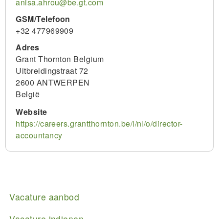
anisa.ahrou@be.gt.com
GSM/Telefoon
+32 477969909
Adres
Grant Thornton Belgium
Uitbreidingstraat 72
2600
ANTWERPEN
België
Website
https://careers.grantthornton.be/l/nl/o/director-
accountancy
Main
Vacature aanbod
navigation
Vacature indienen