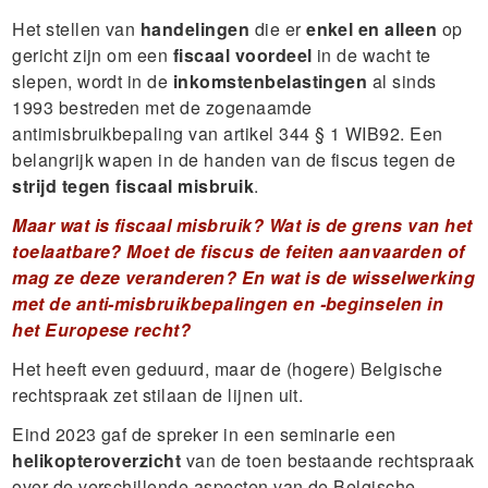
Het stellen van
handelingen
die er
enkel en alleen
op
gericht zijn om een
fiscaal voordeel
in de wacht te
slepen, wordt in de
inkomstenbelastingen
al sinds
1993 bestreden met de zogenaamde
antimisbruikbepaling van artikel 344 § 1 WIB92. Een
belangrijk wapen in de handen van de fiscus tegen de
strijd tegen fiscaal misbruik
.
Maar wat is fiscaal misbruik? Wat is de grens van het
toelaatbare? Moet de fiscus de feiten aanvaarden of
mag ze deze veranderen? En wat is de wisselwerking
met de anti-misbruikbepalingen en -beginselen in
het Europese recht?
Het heeft even geduurd, maar de (hogere) Belgische
rechtspraak zet stilaan de lijnen uit.
Eind 2023 gaf de spreker in een seminarie een
helikopteroverzicht
van de toen bestaande rechtspraak
over de verschillende aspecten van de Belgische