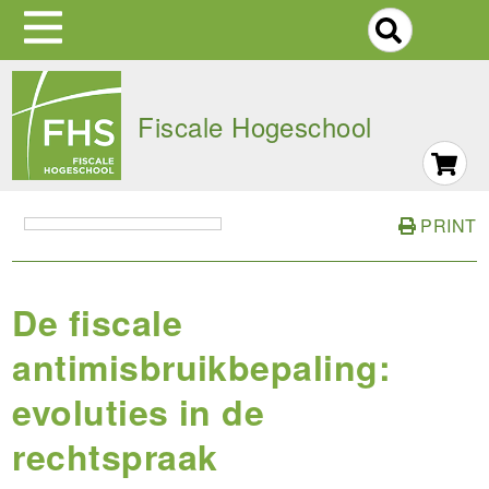
S
Skip
to
Fiscale Hogeschool
main
navigation
PRINT
De fiscale
antimisbruikbepaling:
evoluties in de
rechtspraak