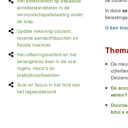
de buitenc
Het aftrekverbod op bepaalde
winstbestanddelen in de
In deze
se
vennootschapsbelasting onder
belasting
de loep
U kan ins
Update rekening-courant:
recente aandachtspunten en
fiscale nuances
Them
Het uitkeringsverbod en het
belangeloos doel in de vzw:
De nieu
regels, risico's en
cijferb
praktijkvoorbeelden
Declerc
Auto en fiscus in het licht van
De acco
het regeerakkoord
weten?
Duurzaa
kmo’s 