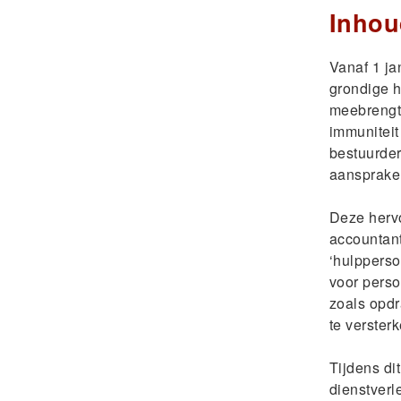
Inhou
Vanaf 1 ja
grondige h
meebrengt.
immuniteit
bestuurder
aansprakel
Deze herv
accountan
‘hulpperso
voor perso
zoals opd
te versterk
Tijdens di
dienstver