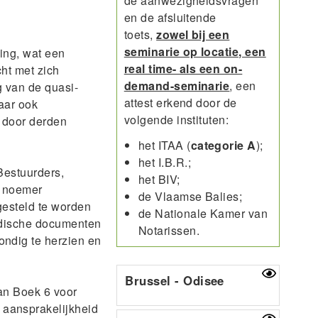
de aanwezigheidsvragen
en de afsluitende
toets,
zowel bij een
seminarie op locatie, een
ing, wat een
real time- als een on-
ht met zich
demand-seminarie
, een
g van de quasi-
attest erkend door de
aar ook
volgende instituten:
s door derden
het ITAA (
categorie A
);
het I.B.R.;
estuurders,
het BIV;
e noemer
de Vlaamse Balies;
gesteld te worden
de Nationale Kamer van
ridische documenten
Notarissen.
ndig te herzien en
Brussel - Odisee
an Boek 6 voor
aansprakelijkheid