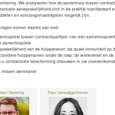
verlening. We analyseren hoe de samenloop tussen contrac
ractuele aansprakelijkheid zich in de praktijk manifesteert 
delen en voorzorgsmaatregelen mogelijk zijn.
vragen komen daarbij aan bod:
nloopleer tussen contractspartijen: van een samenloopver
ve samenloopleer
prakelijkheid van de hulppersoon: de quasi-immuniteit op 
jzondere hulppersonen onder de loep: de werknemer en de
 u contractuele bescherming inbouwen in uw overeenkoms
e missen seminarie!
faan Declercq
Fleur Vanswijgenhoven