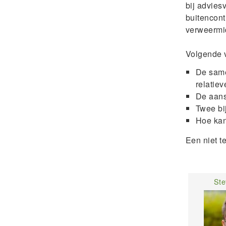
bij advies
buitencont
verweermid
Volgende 
De same
relatie
De aans
Twee bi
Hoe kan
Een niet t
Ste