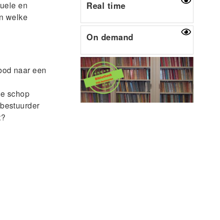
tuele en
Real time
en welke
On demand
bod naar een
de schop
 bestuurder
t?