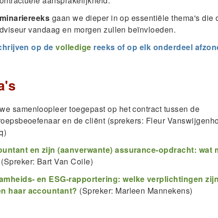
ontractuele aansprakelijkheid.
minariereeks
gaan we dieper in op essentiële thema's die
adviseur vandaag en morgen zullen beïnvloeden.
chrijven op de
volledige
reeks of op elk onderdeel afzond
a's
we samenloopleer toegepast op het contract tussen de
eroepsbeoefenaar en de cliënt (sprekers: Fleur Vanswijgenh
q)
untant en zijn (aanverwante) assurance-opdracht: wat 
(Spreker: Bart Van Coile)
mheids- en ESG-rapportering: welke verplichtingen zijn
en haar accountant?
(Spreker: Marleen Mannekens)