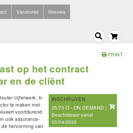
act
Vacatures
Nieuws
PRINT
st op het contract
r en de cliënt
outer cijferwerk. In
INSCHRIJVEN
ector te maken met
25/73 O - ON DEMAND |
lueert voortdurend
Beschikbaar vanaf
gen ook assurance-
03/04/2025
 de hervorming van