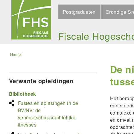
Skip
Search
to
Postgraduaten
Grondige Sn
main
navigation
Fiscale Hogesch
Kruimelpad
Home
De n
tuss
Verwante opleidingen
Bibliotheek
Het beroep
Fusies en splitsingen in de
een steeds
BV/NV: de
complexe 
vennootschapsrechtelijke
en omvat n
finesses
opdrachte