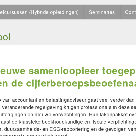
elcursussen (Hybride opleidingen)
Seminaries
Cont
ool
ieuwe samenloopleer toegepa
en de cijferberoepsbeoefenaa
 van accountant en belastingadviseur gaat veel verder dan l
 veranderende regelgeving krijgen professionals in deze s
uitdagingen en nieuwe verwachtingen. Hun takenpakket evo
aast de klassieke boekhoudkundige en fiscale verplichtin
n, duurzaamheids- en ESG-rapportering en de gevolgen van