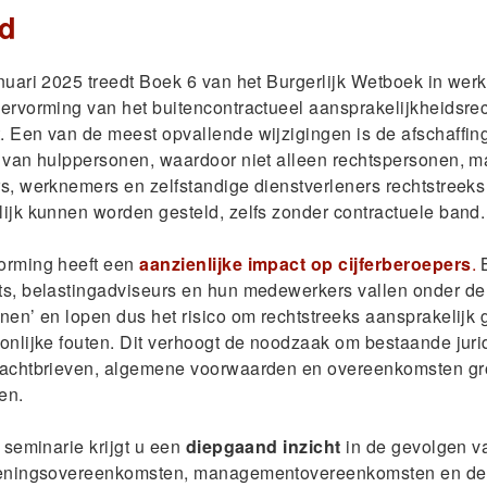
d
nuari 2025 treedt Boek 6 van het Burgerlijk Wetboek in werk
ervorming van het buitencontractueel aansprakelijkheidsrec
 Een van de meest opvallende wijzigingen is de afschaffin
 van hulppersonen, waardoor niet alleen rechtspersonen, m
s, werknemers en zelfstandige dienstverleners rechtstreek
ijk kunnen worden gesteld, zelfs zonder contractuele band.
orming heeft een
aanzienlijke impact op cijferberoepers
.
B
ts, belastingadviseurs en hun medewerkers vallen onder d
nen’ en lopen dus het risico om rechtstreeks aansprakelijk 
onlijke fouten. Dit verhoogt de noodzaak om bestaande ju
rachtbrieven, algemene voorwaarden en overeenkomsten gro
en.
t seminarie krijgt u een
diepgaand
inzicht
in de gevolgen v
leningsovereenkomsten, managementovereenkomsten en de 