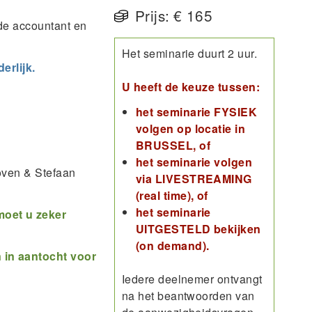
Prijs:
€ 165
 de accountant en
Het seminarie duurt 2 uur.
erlijk.
U heeft de keuze tussen:
het seminarie FYSIEK
volgen op locatie in
BRUSSEL, of
het seminarie volgen
oven & Stefaan
via LIVESTREAMING
(real time), of
het seminarie
moet u zeker
UITGESTELD bekijken
(on demand).
 in aantocht voor
Iedere deelnemer ontvangt
na het beantwoorden van