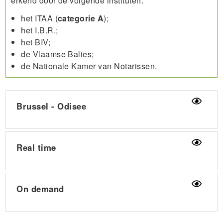
erkend door de volgende instituten:
het ITAA (
categorie A
);
het I.B.R.;
het BIV;
de Vlaamse Balies;
de Nationale Kamer van Notarissen.
Brussel - Odisee
Real time
On demand