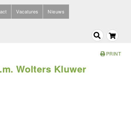
act
Vacatures
Nieuws
PRINT
s.m. Wolters Kluwer