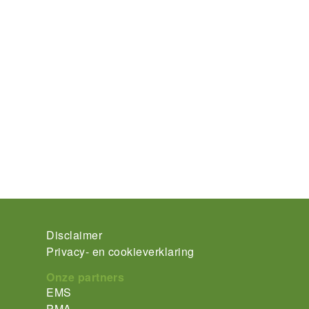
Footer-
Disclaimer
Privacy- en cookieverklaring
menu
Onze partners
EMS
PMA