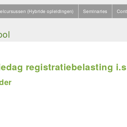
elcursussen (Hybride opleidingen)
Seminaries
Cont
ool
edag registratiebelasting i.
der