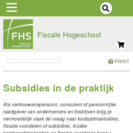
S
Skip
to
Fiscale Hogeschool
main
navigation
PRINT
Subsidies in de praktijk
Als vertrouwenspersoon, consulent of persoonlijke
raadgever van ondernemers en bedrijven krijg je
vermoedelijk vaak de vraag naar kostoptimalisaties,
fiscale voordelen of subsidies. Inzake
kostenoptimalisaties en fiscale voordelen bent u