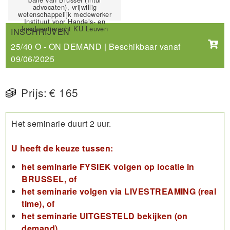
advocaten), vrijwillig
wetenschappelijk medewerker
Instituut voor Handels- en
Insolventierecht KU Leuven
INSCHRIJVEN
25/40 O - ON DEMAND | Beschikbaar vanaf
09/06/2025
Prijs:
€ 165
Het seminarie duurt 2 uur.
U heeft de keuze tussen:
het seminarie FYSIEK volgen op locatie in
BRUSSEL, of
het seminarie volgen via LIVESTREAMING (real
time), of
het seminarie UITGESTELD bekijken (on
demand).