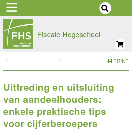
S
Skip
to
Fiscale Hogeschool
main
navigation
PRINT
Uittreding en uitsluiting
van aandeelhouders:
enkele praktische tips
voor cijferberoepers