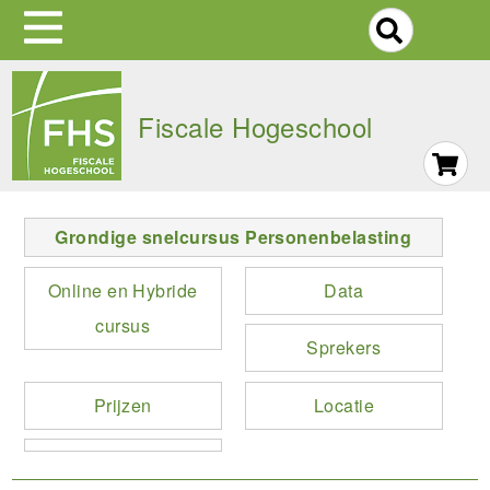
S
Skip
to
Fiscale Hogeschool
main
navigation
Grondige snelcursus Personenbelasting
Online en Hybride
Data
cursus
Sprekers
Prijzen
Locatie