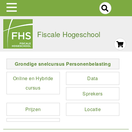
S
Skip
to
Fiscale Hogeschool
main
navigation
Grondige snelcursus Personenbelasting
Online en Hybride
Data
cursus
Sprekers
Prijzen
Locatie