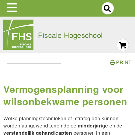
S
Skip
to
Fiscale Hogeschool
main
navigation
PRINT
Vermogensplanning voor
wilsonbekwame personen
Welke planningstechnieken of -strategieën kunnen
worden aangewend teneinde de
minderjarige
en de
verstandelijk gehandicapten
personen in een