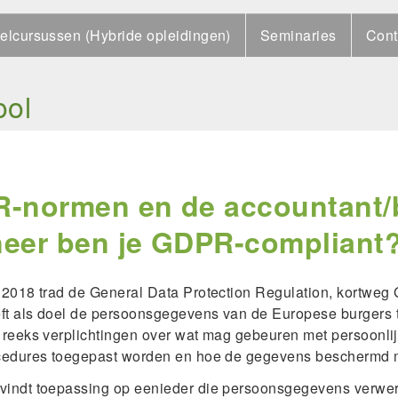
elcursussen (Hybride opleidingen)
Seminaries
Cont
ool
-normen en de accountant/b
eer ben je GDPR-compliant
2018 trad de General Data Protection Regulation, kortweg
t als doel de persoonsgegevens van de Europese burgers
reeks verplichtingen over wat mag gebeuren met persoonli
cedures toegepast worden en hoe de gegevens beschermd
indt toepassing op eenieder die persoonsgegevens verwerk