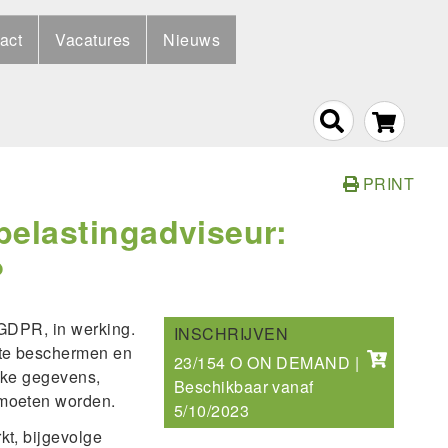
act
Vacatures
Nieuws
PRINT
elastingadviseur:
?
 GDPR, in werking.
INSCHRIJVEN
 te beschermen en
23/154 O ON DEMAND |
jke gegevens,
Beschikbaar vanaf
 moeten worden.
5/10/2023
t, bijgevolge