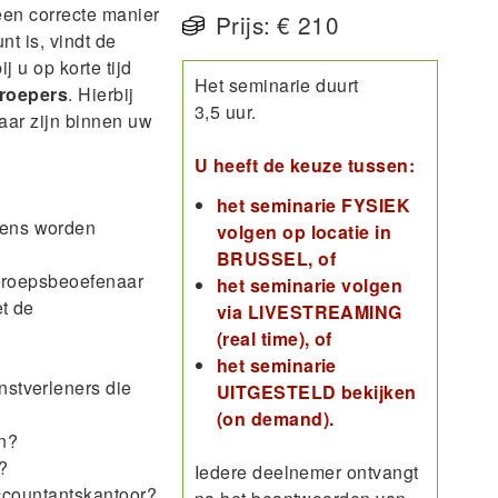
en correcte manier
Prijs:
€ 210
t is, vindt de
 u op korte tijd
Het seminarie duurt
eroepers
. Hierbij
3,5 uur.
baar zijn binnen uw
U heeft de keuze tussen:
het seminarie FYSIEK
vens worden
volgen op locatie in
BRUSSEL, of
beroepsbeoefenaar
het seminarie volgen
t de
via LIVESTREAMING
(real time), of
het seminarie
stverleners die
UITGESTELD bekijken
(on demand).
en?
?
Iedere deelnemer ontvangt
 accountantskantoor?