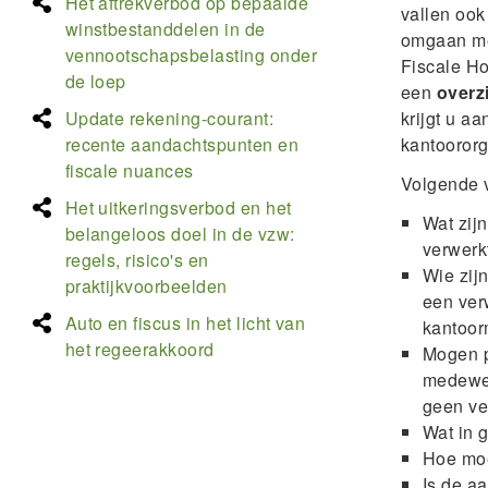
Het aftrekverbod op bepaalde
vallen oo
winstbestanddelen in de
omgaan met
vennootschapsbelasting onder
Fiscale Ho
de loep
een
overz
krijgt u a
Update rekening-courant:
kantoororg
recente aandachtspunten en
fiscale nuances
Volgende 
Het uitkeringsverbod en het
Wat zij
belangeloos doel in de vzw:
verwerk
regels, risico's en
Wie zij
praktijkvoorbeelden
een ver
Auto en fiscus in het licht van
kantoo
het regeerakkoord
Mogen p
medewer
geen ve
Wat in 
Hoe moe
Is de aa