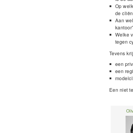
Op welk
de clië
Aan wel
kantoor
Welke v
tegen c
Tevens kri
een pri
een regi
modelcl
Een niet t
Oli