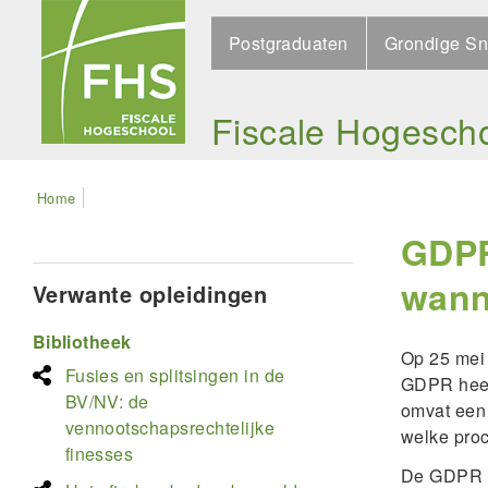
Skip
Search
to
Postgraduaten
Grondige Sn
main
navigation
Fiscale Hogesch
Kruimelpad
Home
GDPR
wann
Verwante opleidingen
Bibliotheek
Op 25 mei 
Fusies en splitsingen in de
GDPR heef
BV/NV: de
omvat een 
vennootschapsrechtelijke
welke pro
finesses
De GDPR v