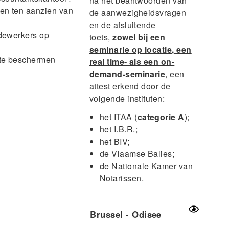
na het beantwoorden van
gen ten aanzien van
de aanwezigheidsvragen
en de afsluitende
edewerkers op
toets,
zowel bij een
seminarie op locatie, een
 te beschermen
real time- als een on-
demand-seminarie
, een
attest erkend door de
volgende instituten:
het ITAA (
categorie A
);
het I.B.R.;
het BIV;
de Vlaamse Balies;
de Nationale Kamer van
Notarissen.
Brussel - Odisee