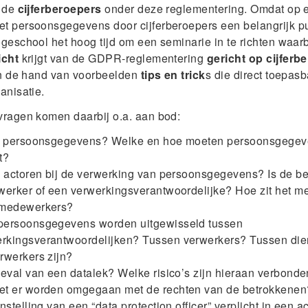
k de
cijferberoepers
onder deze reglementering. Omdat op e
 persoonsgegevens door cijferberoepers een belangrijk pun
geschool het hoog tijd om een seminarie in te richten waarbij
icht
krijgt van de GDPR-reglementering
gericht op cijferb
an de hand van voorbeelden
tips en trick
s die direct toepas
anisatie.
vragen komen daarbij o.a. aan bod:
n persoonsgegevens? Welke en hoe moeten persoonsgege
t?
n actoren bij de verwerking van persoonsgegevens? Is de 
werker of een verwerkingsverantwoordelijke? Hoe zit het me
rmedewerkers?
ersoonsgegevens worden uitgewisseld tussen
kingsverantwoordelijken? Tussen verwerkers? Tussen dien
rwerkers zijn?
geval van een datalek? Welke risico’s zijn hieraan verbond
t er worden omgegaan met de rechten van de betrokkenen
nstelling van een “data protection officer” verplicht in een