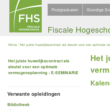
Skip
Search
to
Postgraduaten
Grondige Sn
main
navigation
Fiscale Hogesch
Kruimelpad
Home
Het juiste huwelijkscontract als sleutel voor een optimal
Het j
Het juiste huwelijkscontract als
sleutel voor een optimale
verm
vermogensplanning - E-SEMINARIE
Kalen
Verwante opleidingen
Bibliotheek