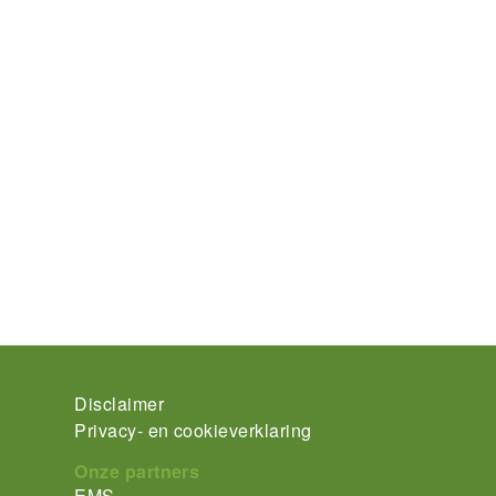
Footer-
Disclaimer
Privacy- en cookieverklaring
menu
Onze partners
EMS