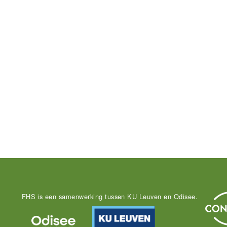
FHS is een samenwerking tussen KU Leuven en Odisee.