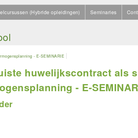
elcursussen (Hybride opleidingen)
Seminaries
Cont
ool
e vermogensplanning - E-SEMINARIE
uiste huwelijkscontract als 
ogensplanning - E-SEMINAR
der