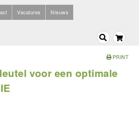
act
Vacatures
Nieuws
PRINT
sleutel voor een optimale
IE